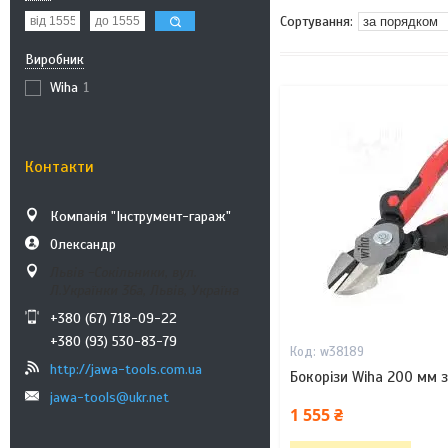
Виробник
Wiha
1
Контакти
Компанія "Інструмент-гараж"
Олександр
Львів -Сокільники, вул.
Л.Українки 36а, Львів, Україна
+380 (67) 718-09-22
+380 (93) 530-83-79
w38189
http://jawa-tools.com.ua
Бокорізи Wiha 200 мм 
jawa-tools@ukr.net
1 555 ₴