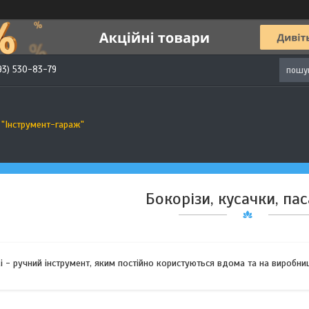
93) 530-83-79
 "Інструмент-гараж"
Бокорізи, кусачки, па
і - ручний інструмент, яким постійно користуються вдома та на виробниц