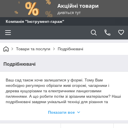
Компанія "Інструмент-гараж"
Товари та послуги
Подрібнювачі
Подрібнювачі
Ваш сад також хоче залишатися у формі. Тому Вам
необхідно регулярно обрізати живі огорожі, чагарники і
дерева кущорізами та електричними ланцюговими
пиляннями. А що робити потім зі зрізаним матеріалом? Наші
подрібнювачі завдяки унікальній техніці для різання та
подрібнення у валках якнайкраще придатні для подрібнення
Показати все
сучків, палиць, гілок і рослинної маси. Наші подрібнювачі
відрізняються великою завантажувальною воронкою,
інноваційним різальним або валковим механізмом і стійкою