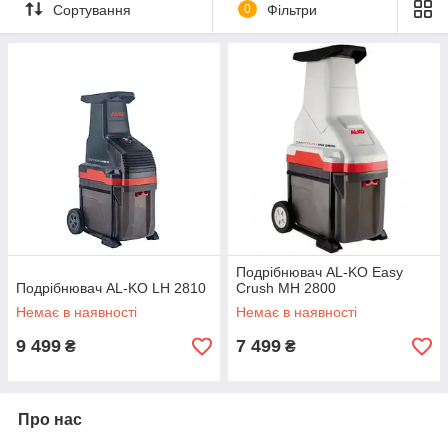
ходовою частиною. При цьому ми надаємо великого
Сортування
0
Фільтри
значення Вашій безпеці: коли Ви знімаєте вловлювальний
мішок подрібнювача , апарат автоматично вимикається. За
допомогою легкого і міцного подрібнювача Ваша робота буде
виконана швидко і у Вас залишиться більше часу для того,
щоб насолоджуватися своїм садом.
Подрібнювач AL-KO Easy
Подрібнювач AL-KO LH 2810
Crush МH 2800
Немає в наявності
Немає в наявності
9 499
7 499
₴
₴
Про нас