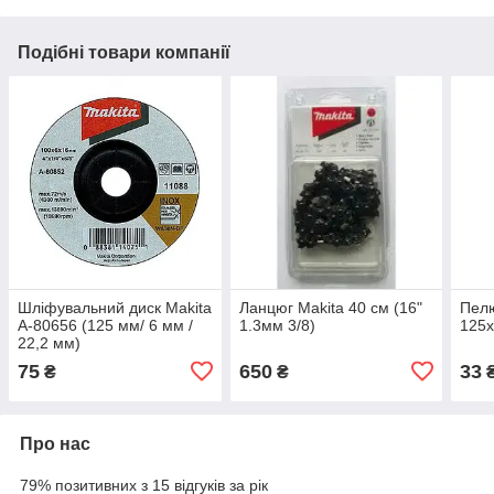
Подібні товари компанії
Шліфувальний диск Makita
Ланцюг Makita 40 см (16"
Пелю
A-80656 (125 мм/ 6 мм /
1.3мм 3/8)
125x
22,2 мм)
75
650
33
₴
₴
Про нас
79% позитивних з 15 відгуків за рік