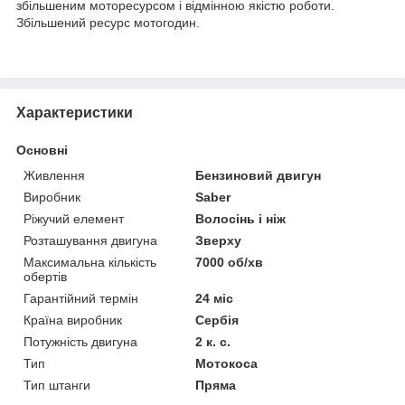
збільшеним моторесурсом і відмінною якістю роботи.
Збільшений ресурс мотогодин.
Характеристики
Основні
Живлення
Бензиновий двигун
Виробник
Saber
Ріжучий елемент
Волосінь і ніж
Розташування двигуна
Зверху
Максимальна кількість
7000 об/хв
обертів
Гарантійний термін
24 міс
Країна виробник
Сербія
Потужність двигуна
2 к. с.
Тип
Мотокоса
Тип штанги
Пряма