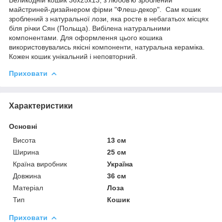
майстриней-дизайнером фірми "Флеш-декор". Сам кошик
зроблений з натуральної лози, яка росте в небагатьох місцях
біля річки Сян (Польща). Вибілена натуральними
компонентами. Для оформлення цього кошика
використовувались якісні компоненти, натуральна кераміка.
Кожен кошик унікальний і неповторний.
Приховати
Характеристики
Основні
Висота
13 см
Ширина
25 см
Країна виробник
Україна
Довжина
36 см
Матеріал
Лоза
Тип
Кошик
Приховати