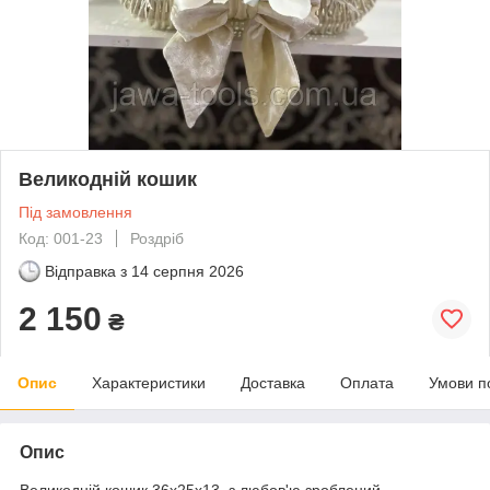
Великодній кошик
Під замовлення
Код: 001-23
Роздріб
Відправка з
14 серпня 2026
2 150
₴
Опис
Характеристики
Доставка
Оплата
Умови п
Опис
Великодній кошик 36х25х13, з любов'ю зроблений