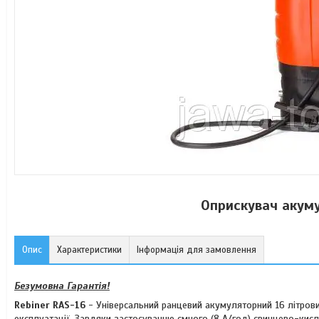
Оприскувач акуму
Опис
Характеристики
Інформація для замовлення
Безумовна Гарантія!
Rebiner RAS-16
- Універсальний ранцевий акумуляторний 16 літрови
експлуатації. Завдяки застосуванню ємного (8 А/год) свинцево-кис