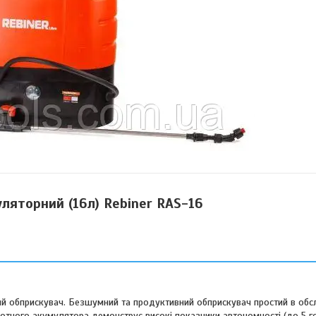
ляторний (16л) Rebiner RAS-16
й обприскувач. Безшумний та продуктивний обприскувач простий в обсл
лотного акумулятора демонструє високі показники автономності (до 5 г