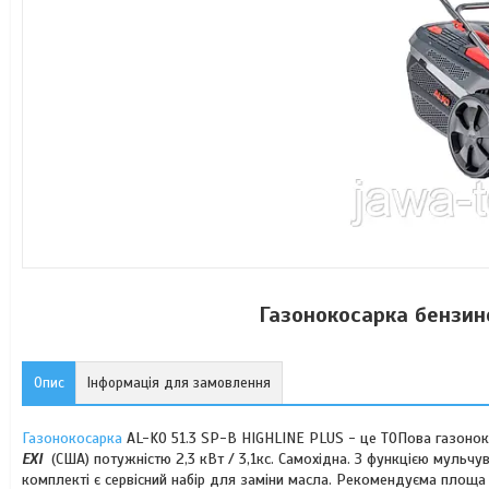
Газонокосарка бензин
Опис
Інформація для замовлення
Газонокосарка
AL-KO 51.3 SP-B HIGHLINE PLUS - це ТОПова газоно
EXI
(США) потужністю 2,3 кВт / 3,1кс. Самохідна. З функцією мульчу
комплекті є сервісний набір для заміни масла. Рекомендуєма площа