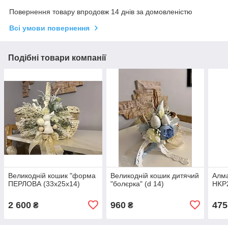
Повернення товару впродовж 14 днів за домовленістю
Всі умови повернення
Подібні товари компанії
Великодній кошик "форма
Великодній кошик дитячий
Алма
ПЕРЛОВА (33х25х14)
"болєрка" (d 14)
HKP
2 600
960
475
₴
₴