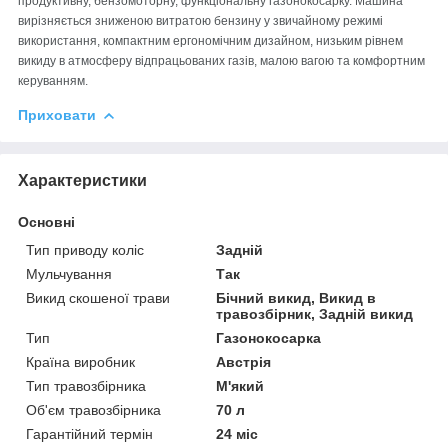
продуктивну, бензомоторну, функціональну газонокосарку. Машина
вирізняється зниженою витратою бензину у звичайному режимі
використання, компактним ергономічним дизайном, низьким рівнем
викиду в атмосферу відпрацьованих газів, малою вагою та комфортним
керуванням.
Приховати
Характеристики
Основні
Тип приводу коліс
Задній
Мульчування
Так
Викид скошеної трави
Бічний викид, Викид в
травозбірник, Задній викид
Тип
Газонокосарка
Країна виробник
Австрія
Тип травозбірника
М'який
Об'єм травозбірника
70 л
Гарантійний термін
24 міс