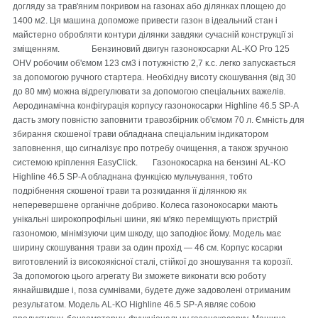
догляду за трав'яним покривом на газонах або ділянках площею до
1400 м2. Ця машина допоможе привести газон в ідеальний стан і
майстерно обробляти контури ділянки завдяки сучасній конструкції зі
зміщенням. Бензиновий двигун газонокосарки AL-KO Pro 125
OHV робочим об'ємом 123 см3 і потужністю 2,7 к.с. легко запускається
за допомогою ручного стартера. Необхідну висоту скошування (від 30
до 80 мм) можна відрегулювати за допомогою спеціальних важелів.
Аеродинамічна конфігурація корпусу газонокосарки Highline 46.5 SP-A
дасть змогу повністю заповнити травозбірник об'ємом 70 л. Ємність для
збирання скошеної трави обладнана спеціальним індикатором
заповнення, що сигналізує про потребу очищення, а також зручною
системою кріплення EasyClick. Газонокосарка на бензині AL-KO
Highline 46.5 SP-A обладнана функцією мульчування, тобто
подрібнення скошеної трави та розкидання її ділянкою як
неперевершене органічне добриво. Колеса газонокосарки мають
унікальні широкопрофільні шини, які м'яко переміщують пристрій
газономою, мінімізуючи цим шкоду, що заподіює йому. Модель має
ширину скошування трави за один прохід — 46 см. Корпус косарки
виготовлений із високоякісної сталі, стійкої до зношування та корозії.
За допомогою цього агрегату Ви зможете виконати всю роботу
якнайшвидше і, поза сумнівами, будете дуже задоволені отриманим
результатом. Модель AL-KO Highline 46.5 SP-A являє собою