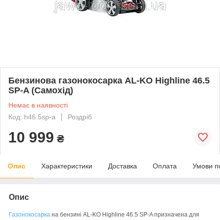
Бензинова газонокосарка AL-KO Highline 46.5
SP-A (Самохід)
Немає в наявності
Код: h46.5sp-a
Роздріб
10 999
₴
Опис
Характеристики
Доставка
Оплата
Умови п
Опис
Газонокосарка
на бензині AL-KO Highline 46.5 SP-A призначена для